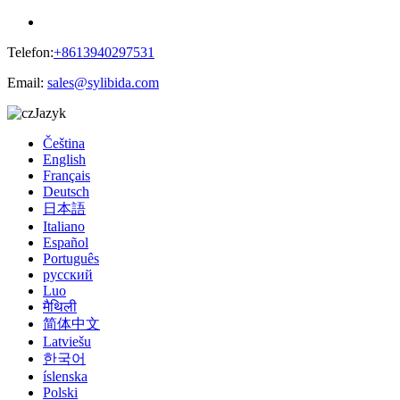
Telefon:
+8613940297531
Email:
sales@sylibida.com
Jazyk
Čeština
English
Français
Deutsch
日本語
Italiano
Español
Português
русский
Luo
मैथिली
简体中文
Latviešu
한국어
íslenska
Polski