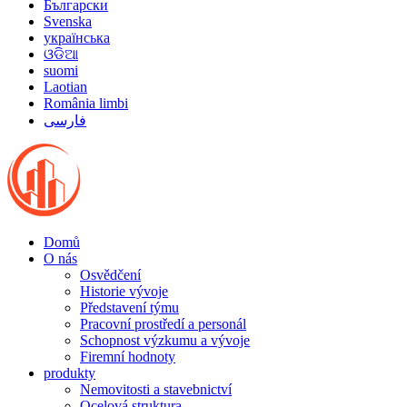
Български
Svenska
українська
ଓଡିଆ
suomi
Laotian
România limbi
فارسی
Domů
O nás
Osvědčení
Historie vývoje
Představení týmu
Pracovní prostředí a personál
Schopnost výzkumu a vývoje
Firemní hodnoty
produkty
Nemovitosti a stavebnictví
Ocelová struktura