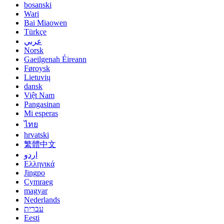
bosanski
Wari
Bai Miaowen
Türkçe
عربي
Norsk
Gaeilgenah Éireann
Føroysk
Lietuvių
dansk
Việt Nam
Pangasinan
Mi esperas
ไทย
hrvatski
繁體中文
اردو
Ελληνικά
Jingpo
Cymraeg
magyar
Nederlands
עברית
Eesti