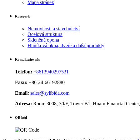
Mapa stránek
Kategorie
Nemovitosti a stavebnictví
Ocelová struktura
Skleněná opona
Hliníková okna, dveře a další produkty
Kontaktujte nás
Telefon:
+8613940297531
Faxu:
+86-24-66192880
Email:
sales@sylibida.com
Adresa:
Room 3008, 30/F, Tower B1, Huafu Financial Center,
QR kód