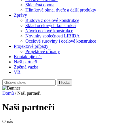
Skleněná opona
Hliníková okna, dveře a další produkty
Zprávy
Budova z ocelové konstrukce
Sklad ocelových konstrukcí
Návrh ocelové konstrukce
Novinky společnosti LIBIDA
Ocelové suroviny i ocelové konstrukce
Projektové případy
Projektové případy
Kontaktujte nás
Naši partneři
Zpětná vazba
VR
Domů
/ Naši partneři
Naši partneři
O nás