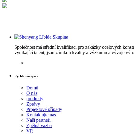
Společnost má střední kvalifikaci pro zakázky ocelových konstr
vynikající talent, jsou zárukou kvality a výzkumu a vývoje výr
Rychlá navigace
Domů
O nás
produkty
Zprávy
Projektové případy
Kontaktujte nás
Naši partneři
Zpětná vazba
VR