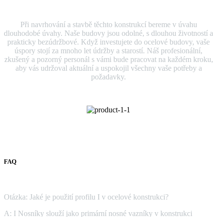
Při navrhování a stavbě těchto konstrukcí bereme v úvahu
dlouhodobé úvahy. Naše budovy jsou odolné, s dlouhou životností a
prakticky bezúdržbové. Když investujete do ocelové budovy, vaše
úspory stojí za mnoho let údržby a starostí. Náš profesionální,
zkušený a pozorný personál s vámi bude pracovat na každém kroku,
aby vás udržoval aktuální a uspokojil všechny vaše potřeby a
požadavky.
FAQ
Otázka: Jaké je použití profilu I v ocelové konstrukci?
A: I Nosníky slouží jako primární nosné vazníky v konstrukci