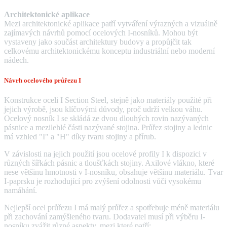
Architektonické aplikace
Mezi architektonické aplikace patří vytváření výrazných a vizuálně
zajímavých návrhů pomocí ocelových I-nosníků. Mohou být
vystaveny jako součást architektury budovy a propůjčit tak
celkovému architektonickému konceptu industriální nebo moderní
nádech.
Návrh ocelového průřezu I
Konstrukce oceli I Section Steel, stejně jako materiály použité při
jejich výrobě, jsou klíčovými důvody, proč udrží velkou váhu.
Ocelový nosník I se skládá ze dvou dlouhých rovin nazývaných
pásnice a mezilehlé části nazývané stojina. Průřez stojiny a lednic
má vzhled "I" a "H" díky tvaru stojiny a přírub.
V závislosti na jejich použití jsou ocelové profily I k dispozici v
různých šířkách pásnic a tloušťkách stojiny. Axilové vlákno, které
nese většinu hmotnosti v I-nosníku, obsahuje většinu materiálu. Tvar
I-paprsku je rozhodující pro zvýšení odolnosti vůči vysokému
namáhání.
Nejlepší ocel průřezu I má malý průřez a spotřebuje méně materiálu
při zachování zamýšleného tvaru. Dodavatel musí při výběru I-
nosníku zvážit různé aspekty, mezi které patří: