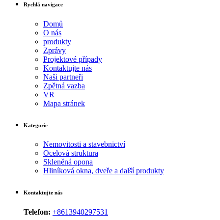
Rychlá navigace
Domů
O nás
produkty
Zprávy
Projektové případy
Kontaktujte nás
Naši partneři
Zpětná vazba
VR
Mapa stránek
Kategorie
Nemovitosti a stavebnictví
Ocelová struktura
Skleněná opona
Hliníková okna, dveře a další produkty
Kontaktujte nás
Telefon:
+8613940297531