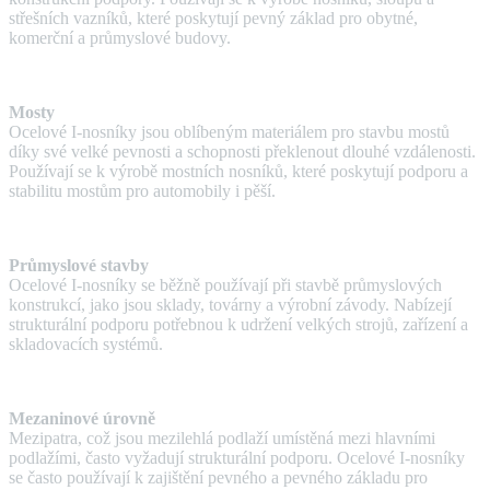
střešních vazníků, které poskytují pevný základ pro obytné,
komerční a průmyslové budovy.
Mosty
Ocelové I-nosníky jsou oblíbeným materiálem pro stavbu mostů
díky své velké pevnosti a schopnosti překlenout dlouhé vzdálenosti.
Používají se k výrobě mostních nosníků, které poskytují podporu a
stabilitu mostům pro automobily i pěší.
Průmyslové stavby
Ocelové I-nosníky se běžně používají při stavbě průmyslových
konstrukcí, jako jsou sklady, továrny a výrobní závody. Nabízejí
strukturální podporu potřebnou k udržení velkých strojů, zařízení a
skladovacích systémů.
Mezaninové úrovně
Mezipatra, což jsou mezilehlá podlaží umístěná mezi hlavními
podlažími, často vyžadují strukturální podporu. Ocelové I-nosníky
se často používají k zajištění pevného a pevného základu pro