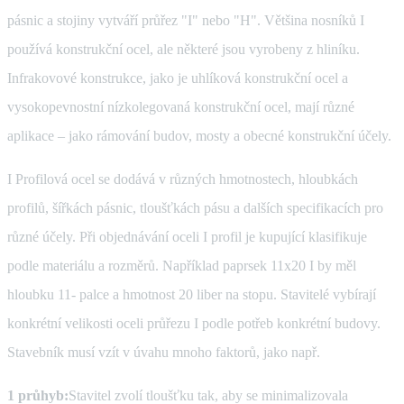
pásnic a stojiny vytváří průřez "I" nebo "H". Většina nosníků I
používá konstrukční ocel, ale některé jsou vyrobeny z hliníku.
Infrakovové konstrukce, jako je uhlíková konstrukční ocel a
vysokopevnostní nízkolegovaná konstrukční ocel, mají různé
aplikace – jako rámování budov, mosty a obecné konstrukční účely.
I Profilová ocel se dodává v různých hmotnostech, hloubkách
profilů, šířkách pásnic, tloušťkách pásu a dalších specifikacích pro
různé účely. Při objednávání oceli I profil je kupující klasifikuje
podle materiálu a rozměrů. Například paprsek 11x20 I by měl
hloubku 11- palce a hmotnost 20 liber na stopu. Stavitelé vybírají
konkrétní velikosti oceli průřezu I podle potřeb konkrétní budovy.
Stavebník musí vzít v úvahu mnoho faktorů, jako např.
1 průhyb:
Stavitel zvolí tloušťku tak, aby se minimalizovala