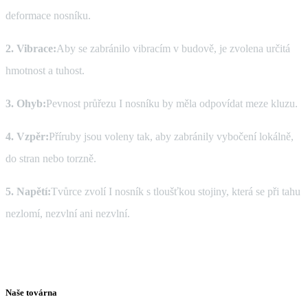
deformace nosníku.
2. Vibrace:
Aby se zabránilo vibracím v budově, je zvolena určitá
hmotnost a tuhost.
3. Ohyb:
Pevnost průřezu I nosníku by měla odpovídat meze kluzu.
4. Vzpěr:
Příruby jsou voleny tak, aby zabránily vybočení lokálně,
do stran nebo torzně.
5. Napětí:
Tvůrce zvolí I nosník s tloušťkou stojiny, která se při tahu
nezlomí, nezvlní ani nezvlní.
Naše továrna