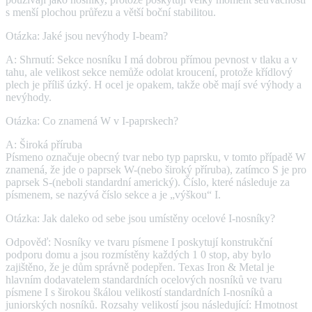
s menší plochou průřezu a větší boční stabilitou.
Otázka: Jaké jsou nevýhody I-beam?
A: Shrnutí: Sekce nosníku I má dobrou přímou pevnost v tlaku a v
tahu, ale velikost sekce nemůže odolat kroucení, protože křídlový
plech je příliš úzký. H ocel je opakem, takže obě mají své výhody a
nevýhody.
Otázka: Co znamená W v I-paprskech?
A: Široká příruba
Písmeno označuje obecný tvar nebo typ paprsku, v tomto případě W
znamená, že jde o paprsek W-(nebo široký příruba), zatímco S je pro
paprsek S-(neboli standardní americký). Číslo, které následuje za
písmenem, se nazývá číslo sekce a je „výškou“ I.
Otázka: Jak daleko od sebe jsou umístěny ocelové I-nosníky?
Odpověď: Nosníky ve tvaru písmene I poskytují konstrukční
podporu domu a jsou rozmístěny každých 1 0 stop, aby bylo
zajištěno, že je dům správně podepřen. Texas Iron & Metal je
hlavním dodavatelem standardních ocelových nosníků ve tvaru
písmene I s širokou škálou velikostí standardních I-nosníků a
juniorských nosníků. Rozsahy velikostí jsou následující: Hmotnost