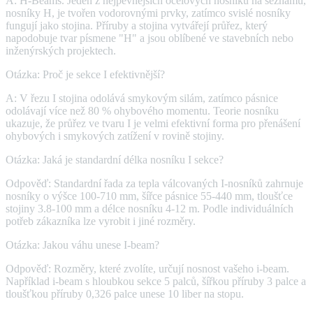
A: H-Beams. Jeden z nejpevnějších ocelových nosníků na seznamu,
nosníky H, je tvořen vodorovnými prvky, zatímco svislé nosníky
fungují jako stojina. Příruby a stojina vytvářejí průřez, který
napodobuje tvar písmene "H" a jsou oblíbené ve stavebních nebo
inženýrských projektech.
Otázka: Proč je sekce I efektivnější?
A: V řezu I stojina odolává smykovým silám, zatímco pásnice
odolávají více než 80 % ohybového momentu. Teorie nosníku
ukazuje, že průřez ve tvaru I je velmi efektivní forma pro přenášení
ohybových i smykových zatížení v rovině stojiny.
Otázka: Jaká je standardní délka nosníku I sekce?
Odpověď: Standardní řada za tepla válcovaných I-nosníků zahrnuje
nosníky o výšce 100-710 mm, šířce pásnice 55-440 mm, tloušťce
stojiny 3.8-100 mm a délce nosníku 4-12 m. Podle individuálních
potřeb zákazníka lze vyrobit i jiné rozměry.
Otázka: Jakou váhu unese I-beam?
Odpověď: Rozměry, které zvolíte, určují nosnost vašeho i-beam.
Například i-beam s hloubkou sekce 5 palců, šířkou příruby 3 palce a
tloušťkou příruby 0,326 palce unese 10 liber na stopu.