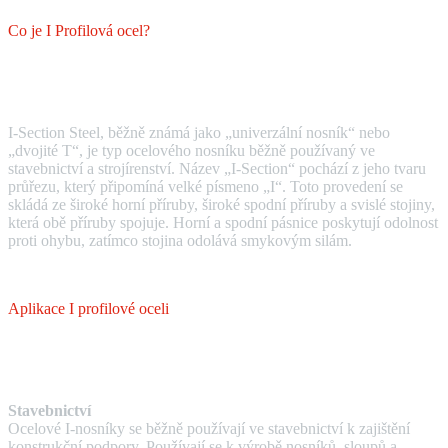
Co je I Profilová ocel?
I-Section Steel, běžně známá jako „univerzální nosník“ nebo
„dvojité T“, je typ ocelového nosníku běžně používaný ve
stavebnictví a strojírenství. Název „I-Section“ pochází z jeho tvaru
průřezu, který připomíná velké písmeno „I“. Toto provedení se
skládá ze široké horní příruby, široké spodní příruby a svislé stojiny,
která obě příruby spojuje. Horní a spodní pásnice poskytují odolnost
proti ohybu, zatímco stojina odolává smykovým silám.
Aplikace I profilové oceli
Stavebnictví
Ocelové I-nosníky se běžně používají ve stavebnictví k zajištění
konstrukční podpory. Používají se k výrobě nosníků, sloupů a