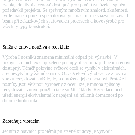
rychlá, efektivní a cenově dostupná pro splnění zakázek a splnění
požadavků projektu. Se správným množstvím znalostí, zkušeností,
tvrdé práce a použití specializovaných nástrojů je snazší používat I
beam při zakázkových svařovacích procesech a kovovýrobě pro
všechny typy konstrukcí.
Snižuje, znovu používá a recykluje
Výroba I nosníků znamená minimální odpad při výstavbě. V
různých zemích existují zelené postupy, díky nimž je I beam cenově
dostupný. Téměř polovina světové oceli se vyrábí v elektrárnách,
aby nevytvářely žádné emise CO2. Ocelové výrobky lze znovu a
znovu recyklovat, aniž by byla ohrožena jejich pevnost. Protože I
nosníky jsou většinou vyrobeny z oceli, lze je mnoha způsoby
recyklovat a znovu použít a také snížit náklady. Recyklace oceli
ušetří energii ekvivalentní k napájení asi milionů domácností po
dobu jednoho roku.
Zabraňuje vibracím
Jedním z hlavních problémů při stavbě budovy je vytvořit