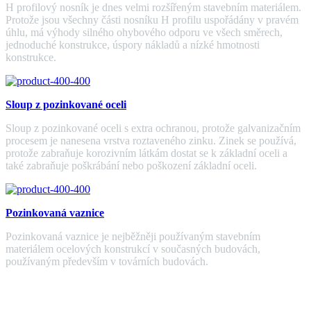
H profilový nosník je dnes velmi rozšířeným stavebním materiálem.
Protože jsou všechny části nosníku H profilu uspořádány v pravém
úhlu, má výhody silného ohybového odporu ve všech směrech,
jednoduché konstrukce, úspory nákladů a nízké hmotnosti
konstrukce.
Sloup z pozinkované oceli
Sloup z pozinkované oceli s extra ochranou, protože galvanizačním
procesem je nanesena vrstva roztaveného zinku. Zinek se používá,
protože zabraňuje korozivním látkám dostat se k základní oceli a
také zabraňuje poškrábání nebo poškození základní oceli.
Pozinkovaná vaznice
Pozinkovaná vaznice je nejběžněji používaným stavebním
materiálem ocelových konstrukcí v současných budovách,
používaným především v továrních budovách.