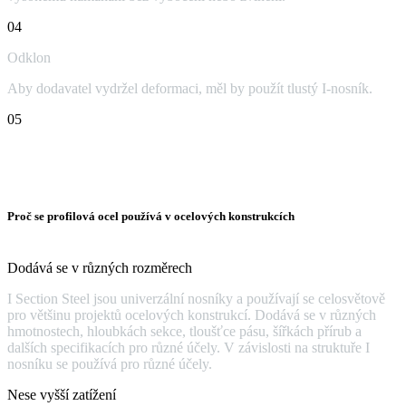
04
Odklon
Aby dodavatel vydržel deformaci, měl by použít tlustý I-nosník.
05
Proč se profilová ocel používá v ocelových konstrukcích
Dodává se v různých rozměrech
I Section Steel jsou univerzální nosníky a používají se celosvětově
pro většinu projektů ocelových konstrukcí. Dodává se v různých
hmotnostech, hloubkách sekce, tloušťce pásu, šířkách přírub a
dalších specifikacích pro různé účely. V závislosti na struktuře I
nosníku se používá pro různé účely.
Nese vyšší zatížení