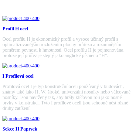
Profil H ocel
Ocel profilu H je ekonomický profil a vysoce účinný profil s
optimalizovanějším rozložením plochy průřezu a rozumnějším
poměrem pevnosti k hmotnosti. Ocel profilu H je pojmenována,
protože její průřez je stejný jako anglické písmeno "H".
I Profilová ocel
Profilová ocel I je typ konstrukční oceli používaný v budovách,
známý také jako H, W, široké, univerzální nosníky nebo válcované
nosníky. Jsou navrženy tak, aby hrály klíčovou roli jako nosné
prvky v konstrukci. Tyto I profilové oceli jsou schopné nést různé
druhy zatížení
Sekce H Paprsek