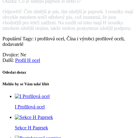
Otázka: Co je silnější paprsek H nebo I?
Odpověď: Čím silnější je pás, tím silnější je paprsek. I nosníky mají
obvykle mnohem tenčí středový pás, což znamená, že jsou
vhodnější pro lehčí zatížení. Na rozdíl od toho mají H nosníky
mnohem silnější stojinu, takže mohou poskytnout silnější podporu.
Populární Tagy: i profilová ocel, Čína i výrobci profilové oceli,
dodavatelé
Dvojice:
Ne
Další:
Profil H ocel
Odeslat dotaz
Mohlo by se Vám také líbit
I Profilová ocel
Sekce H Paprsek