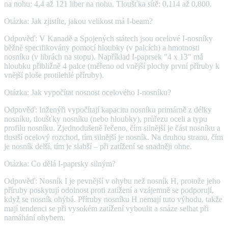
na nohu: 4,4 až 121 liber na nohu. Tloušťka sítě: 0,114 až 0,800.
Otázka: Jak zjistíte, jakou velikost má I-beam?
Odpověď: V Kanadě a Spojených státech jsou ocelové I-nosníky
běžně specifikovány pomocí hloubky (v palcích) a hmotnosti
nosníku (v librách na stopu). Například I-paprsek "4 x 13" má
hloubku přibližně 4 palce (měřeno od vnější plochy první příruby k
vnější ploše protilehlé příruby).
Otázka: Jak vypočítat nosnost ocelového I-nosníku?
Odpověď: Inženýři vypočítají kapacitu nosníku primárně z délky
nosníku, tloušťky nosníku (nebo hloubky), průřezu oceli a typu
profilu nosníku. Zjednodušeně řečeno, čím silnější je část nosníku a
tlustší ocelový rozchod, tím silnější je nosník. Na druhou stranu, čím
je nosník delší, tím je slabší – při zatížení se snadněji ohne.
Otázka: Co dělá I-paprsky silným?
Odpověď: Nosník I je pevnější v ohybu než nosník H, protože jeho
příruby poskytují odolnost proti zatížení a vzájemně se podporují,
když se nosník ohýbá. Příruby nosníku H nemají tuto výhodu, takže
mají tendenci se při vysokém zatížení vyboulit a snáze selhat při
namáhání ohybem.