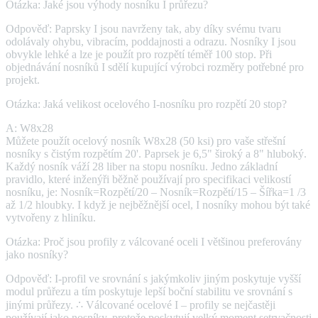
Otázka: Jaké jsou výhody nosníku I průřezu?
Odpověď: Paprsky I jsou navrženy tak, aby díky svému tvaru
odolávaly ohybu, vibracím, poddajnosti a odrazu. Nosníky I jsou
obvykle lehké a lze je použít pro rozpětí téměř 100 stop. Při
objednávání nosníků I sdělí kupující výrobci rozměry potřebné pro
projekt.
Otázka: Jaká velikost ocelového I-nosníku pro rozpětí 20 stop?
A: W8x28
Můžete použít ocelový nosník W8x28 (50 ksi) pro vaše střešní
nosníky s čistým rozpětím 20'. Paprsek je 6,5" široký a 8" hluboký.
Každý nosník váží 28 liber na stopu nosníku. Jedno základní
pravidlo, které inženýři běžně používají pro specifikaci velikostí
nosníku, je: Nosník=Rozpětí/20 – Nosník=Rozpětí/15 – Šířka=1 /3
až 1/2 hloubky. I když je nejběžnější ocel, I nosníky mohou být také
vytvořeny z hliníku.
Otázka: Proč jsou profily z válcované oceli I většinou preferovány
jako nosníky?
Odpověď: I-profil ve srovnání s jakýmkoliv jiným poskytuje vyšší
modul průřezu a tím poskytuje lepší boční stabilitu ve srovnání s
jinými průřezy. ∴ Válcované ocelové I – profily se nejčastěji
používají jako nosníky, protože poskytují velký moment setrvačnosti