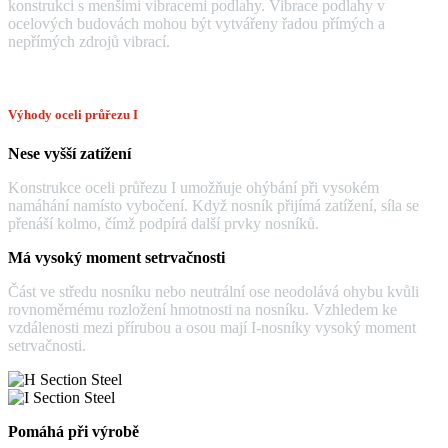
konstrukci s menšími vibracemi podlahy. Vibrace podlahy v
ocelových budovách mohou být vytvářeny řadou přímých a
nepřímých zdrojů vibrací.
Výhody oceli průřezu I
Nese vyšší zatížení
Konstrukce oceli průřezu I umožňuje ohýbání při vysokém
namáhání namísto vybočení. Když nosník přijímá zatížení, síla se
přenáší kolmo, čímž podpírá další prvky nosníků.
Má vysoký moment setrvačnosti
Část ve středu nosníku nebo neutrální ose neodolává ohybu kvůli
rovnoměrnému rozložení hmotnosti na nosníku. Vzhledem ke
vzdálenosti mezi přírubou a osou mají I-nosníky vysoký moment
setrvačnosti.
Pomáhá při výrobě