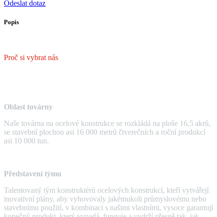
Odeslat dotaz
Popis
Proč si vybrat nás
Oblast továrny
Naše továrna na ocelové konstrukce se rozkládá na ploše 16,5 akrů,
se stavební plochou asi 16 000 metrů čtverečních a roční produkcí
asi 10 000 tun.
Představení týmu
Talentovaný tým konstruktérů ocelových konstrukcí, kteří vytvářejí
inovativní plány, aby vyhovovaly jakémukoli průmyslovému nebo
stavebnímu použití, v kombinaci s našimi vlastními, vysoce garantují
konečný produkt, který vypadá, funguje a vydrží přesně tak, jak