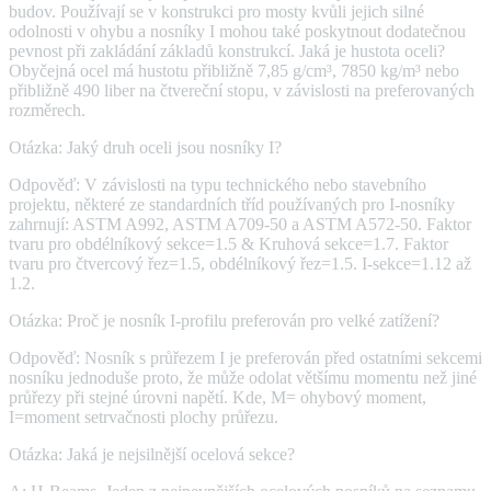
budov. Používají se v konstrukci pro mosty kvůli jejich silné
odolnosti v ohybu a nosníky I mohou také poskytnout dodatečnou
pevnost při zakládání základů konstrukcí. Jaká je hustota oceli?
Obyčejná ocel má hustotu přibližně 7,85 g/cm³, 7850 kg/m³ nebo
přibližně 490 liber na čtvereční stopu, v závislosti na preferovaných
rozměrech.
Otázka: Jaký druh oceli jsou nosníky I?
Odpověď: V závislosti na typu technického nebo stavebního
projektu, některé ze standardních tříd používaných pro I-nosníky
zahrnují: ASTM A992, ASTM A709-50 a ASTM A572-50. Faktor
tvaru pro obdélníkový sekce=1.5 & Kruhová sekce=1.7. Faktor
tvaru pro čtvercový řez=1.5, obdélníkový řez=1.5. I-sekce=1.12 až
1.2.
Otázka: Proč je nosník I-profilu preferován pro velké zatížení?
Odpověď: Nosník s průřezem I je preferován před ostatními sekcemi
nosníku jednoduše proto, že může odolat většímu momentu než jiné
průřezy při stejné úrovni napětí. Kde, M= ohybový moment,
I=moment setrvačnosti plochy průřezu.
Otázka: Jaká je nejsilnější ocelová sekce?