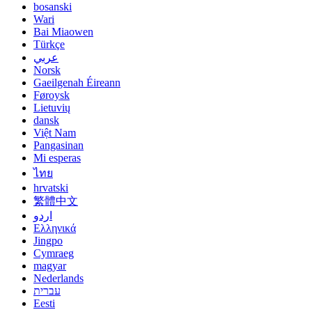
bosanski
Wari
Bai Miaowen
Türkçe
عربي
Norsk
Gaeilgenah Éireann
Føroysk
Lietuvių
dansk
Việt Nam
Pangasinan
Mi esperas
ไทย
hrvatski
繁體中文
اردو
Ελληνικά
Jingpo
Cymraeg
magyar
Nederlands
עברית
Eesti