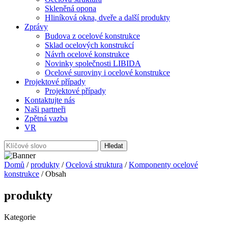
Skleněná opona
Hliníková okna, dveře a další produkty
Zprávy
Budova z ocelové konstrukce
Sklad ocelových konstrukcí
Návrh ocelové konstrukce
Novinky společnosti LIBIDA
Ocelové suroviny i ocelové konstrukce
Projektové případy
Projektové případy
Kontaktujte nás
Naši partneři
Zpětná vazba
VR
Domů
/
produkty
/
Ocelová struktura
/
Komponenty ocelové
konstrukce
/ Obsah
produkty
Kategorie