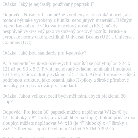
Otázka: Jaký je nejčastěji používaný paprsek I?
Odpověď: Nosníky I jsou běžně vyrobeny z konstrukční oceli, ale
mohou být také vyrobeny z hliníku nebo jiných materiálů. Běžným
typem I-nosníku je válcovaný ocelový nosník (RSJ), někdy
nesprávně vykreslený jako vyztužený ocelový nosník. Britské a
evropské normy také specifikují Universal Beams (UB) a Universal
Columns (UC).
Otázka: Jaké jsou standardy pro I-paprsky?
A: Standardní velikosti ocelových I nosníků se pohybují od S24 x
121 až po S3 x 5,7. První jmenovaný zvládne nominální hmotnost
121 lb/ft, zatímco druhý zvládne až 5,7 lb/ft. Ačkoli I-nosníky sdílejí
podobnou strukturu jako ostatní, jako H-piloty a široké přírubové
nosníky, jsou považovány za standard.
Otázka: Jakou velikost oceli bych měl trám, abych překlenul 30
stop?
Odpověď: Pro jeden 30' paprsek můžete naplánovat W12x40 (je
12" hluboký x 8" široký a váží 40 liber na stopu). Pokud přidáte dva
sloupky, můžete naplánovat W4x13 (je 4" hluboký x 4" široký a
váží 13 liber na stopu). Ocel by měla být ASTM A992 Gr.