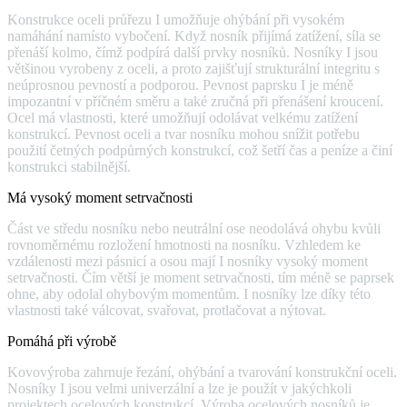
Konstrukce oceli průřezu I umožňuje ohýbání při vysokém
namáhání namísto vybočení. Když nosník přijímá zatížení, síla se
přenáší kolmo, čímž podpírá další prvky nosníků. Nosníky I jsou
většinou vyrobeny z oceli, a proto zajišťují strukturální integritu s
neúprosnou pevností a podporou. Pevnost paprsku I je méně
impozantní v příčném směru a také zručná při přenášení kroucení.
Ocel má vlastnosti, které umožňují odolávat velkému zatížení
konstrukcí. Pevnost oceli a tvar nosníku mohou snížit potřebu
použití četných podpůrných konstrukcí, což šetří čas a peníze a činí
konstrukci stabilnější.
Má vysoký moment setrvačnosti
Část ve středu nosníku nebo neutrální ose neodolává ohybu kvůli
rovnoměrnému rozložení hmotnosti na nosníku. Vzhledem ke
vzdálenosti mezi pásnicí a osou mají I nosníky vysoký moment
setrvačnosti. Čím větší je moment setrvačnosti, tím méně se paprsek
ohne, aby odolal ohybovým momentům. I nosníky lze díky této
vlastnosti také válcovat, svařovat, protlačovat a nýtovat.
Pomáhá při výrobě
Kovovýroba zahrnuje řezání, ohýbání a tvarování konstrukční oceli.
Nosníky I jsou velmi univerzální a lze je použít v jakýchkoli
projektech ocelových konstrukcí. Výroba ocelových nosníků je