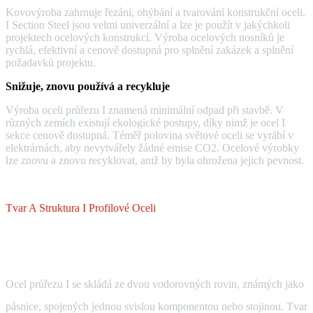
Kovovýroba zahrnuje řezání, ohýbání a tvarování konstrukční oceli.
I Section Steel jsou velmi univerzální a lze je použít v jakýchkoli
projektech ocelových konstrukcí. Výroba ocelových nosníků je
rychlá, efektivní a cenově dostupná pro splnění zakázek a splnění
požadavků projektu.
Snižuje, znovu používá a recykluje
Výroba oceli průřezu I znamená minimální odpad při stavbě. V
různých zemích existují ekologické postupy, díky nimž je ocel I
sekce cenově dostupná. Téměř polovina světové oceli se vyrábí v
elektrárnách, aby nevytvářely žádné emise CO2. Ocelové výrobky
lze znovu a znovu recyklovat, aniž by byla ohrožena jejich pevnost.
Tvar A Struktura I Profilové Oceli
Ocel průřezu I se skládá ze dvou vodorovných rovin, známých jako
pásnice, spojených jednou svislou komponentou nebo stojinou. Tvar