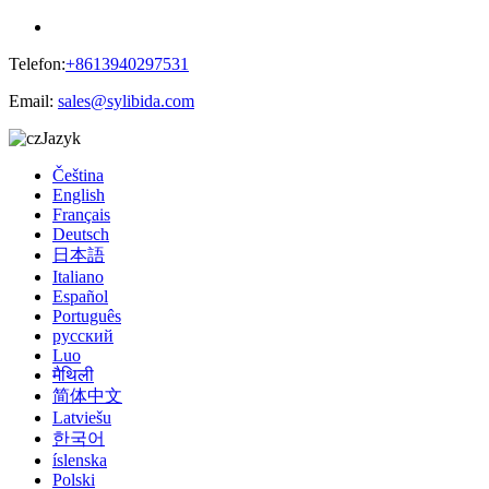
Telefon:
+8613940297531
Email:
sales@sylibida.com
Jazyk
Čeština
English
Français
Deutsch
日本語
Italiano
Español
Português
русский
Luo
मैथिली
简体中文
Latviešu
한국어
íslenska
Polski