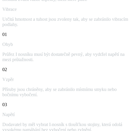
Vibrace
Určitá hmotnost a tuhost jsou zvoleny tak, aby se zabránilo vibracím
podlahy.
01
Ohyb
Průřez I nosníku musí být dostatečně pevný, aby vydržel napětí na
mezi průtažnosti.
02
Vzpěr
Příruby jsou chráněny, aby se zabránilo místnímu smyku nebo
bočnímu vybočení.
03
Napětí
Dodavatel by měl vybrat I-nosník s tloušťkou stojiny, která odolá
vysokému namáhání bez vybočení nebo zvlnění.